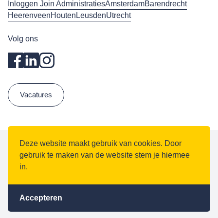
Inloggen Join Administraties
Amsterdam
Barendrecht
Heerenveen
Houten
Leusden
Utrecht
Volg ons
Vacatures
Deze website maakt gebruik van cookies. Door
gebruik te maken van de website stem je hiermee
Algemene voorwaarden
in.
Privacy
Gedragscode
Kvk: 97005967
BTW: NL867871106B01
Accepteren