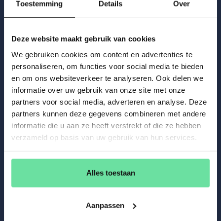
ook 16 februari 2025 doorbetalen, omdat achteraf van
Toestemming
Details
Over
minuren geen sprake was.
Let op:
In de arbeidsovereenkomst zelf was al voldaan
Deze website maakt gebruik van cookies
aan de aanzegverplichting einde contract. Het is dan aan
We gebruiken cookies om content en advertenties te
de werknemer om aannemelijk te maken dat partijen de
personaliseren, om functies voor social media te bieden
intentie hadden om het tijdelijke contract met dezelfde
en om ons websiteverkeer te analyseren. Ook delen we
periode te verlengen. Een dag doorwerken, bijvoorbeeld
informatie over uw gebruik van onze site met onze
zoals hier om minuren te compenseren, is daartoe
partners voor social media, adverteren en analyse. Deze
onvoldoende.
partners kunnen deze gegevens combineren met andere
informatie die u aan ze heeft verstrekt of die ze hebben
verzameld op basis van uw gebruik van hun services.
Gerelateerd nieuws
Alles toestaan
Aanpassen