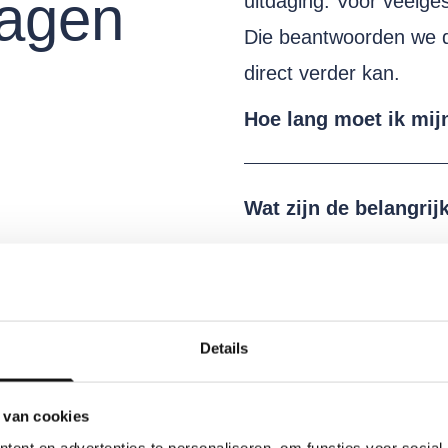
ragen
uitdaging. Voor veelges
Die beantwoorden we dir
direct verder kan.
Hoe lang moet ik mij
Wat zijn de belangri
Details
 van cookies
ent en advertenties te personaliseren, om functies voor social