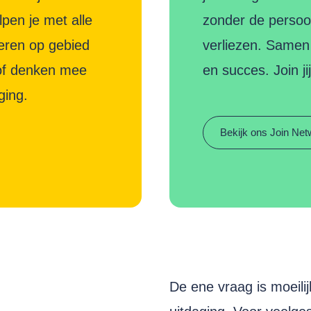
lpen je met alle
zonder de persoon
seren op gebied
verliezen. Samen 
 of denken mee
en succes. Join ji
ging.
Bekijk ons Join Net
De ene vraag is moeilij