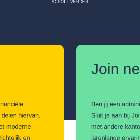
SCROLL VERDER
Join n
inanciële
Ben jij een admin
 delen hiervan.
Sluit je aan bij J
 met moderne
met andere kanto
chtelijk en
jarenlange ervari