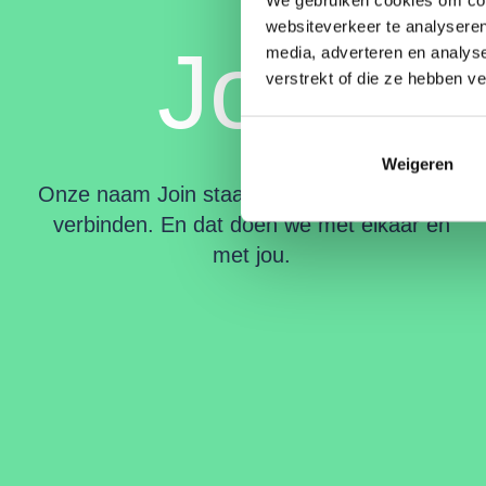
websiteverkeer te analyseren
Join
media, adverteren en analys
verstrekt of die ze hebben v
Weigeren
Onze naam Join staat voor samenkomen en
verbinden. En dat doen we met elkaar én
met jou.