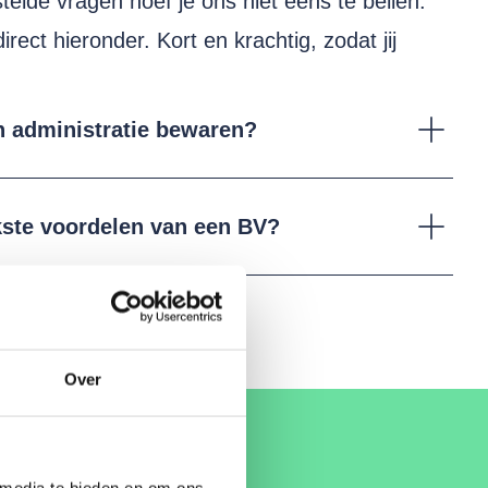
telde vragen hoef je ons niet eens te bellen.
ect hieronder. Kort en krachtig, zodat jij
n administratie bewaren?
jkste voordelen van een BV?
Over
 media te bieden en om ons