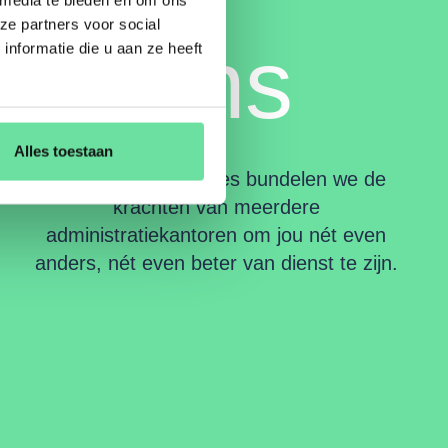
ze partners voor social
ons
nformatie die u aan ze heeft
Alles toestaan
Bij Join Administraties bundelen we de
krachten van meerdere
administratiekantoren om jou nét even
anders, nét even beter van dienst te zijn.