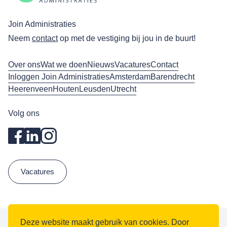
Join Administraties
Neem
contact
op met de vestiging bij jou in de buurt!
Over ons
Wat we doen
Nieuws
Vacatures
Contact
Inloggen Join Administraties
Amsterdam
Barendrecht
Heerenveen
Houten
Leusden
Utrecht
Volg ons
Vacatures
Deze website maakt gebruik van cookies. Door