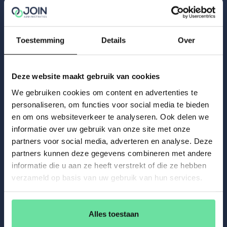
zelfstandige(n) kan worden gewerkt, om onnodige
terughoudendheid onder werkgevenden zoveel mogelijk te
voorkomen.
Toestemming
Details
Over
De handhaving op de kwalificatie van de arbeidsrelatie
(schijnzelfstandigheid) vindt plaats conform de
Uitvoerings- en Handhavingsstrategie van de
Deze website maakt gebruik van cookies
Belastingdienst waarbij de menselijke maat en
We gebruiken cookies om content en advertenties te
risicogerichte handhaving centraal staan.
personaliseren, om functies voor social media te bieden
Let op:
Een demissionair kabinet kan niet naar huis
en om ons websiteverkeer te analyseren. Ook delen we
informatie over uw gebruik van onze site met onze
worden gestuurd en dus straffeloos aangenomen moties
partners voor social media, adverteren en analyse. Deze
naast zich neerleggen. De zachte landing voor
partners kunnen deze gegevens combineren met andere
schijnzelfstandigen en hun opdrachtgevers stopt dus eind
informatie die u aan ze heeft verstrekt of die ze hebben
2025. Ze hebben dus nog enkele maanden om hun
verzameld op basis van uw gebruik van hun services.
werkrelatie te herijken.
Alles toestaan