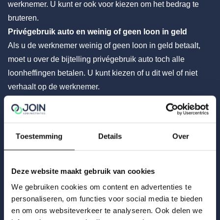
werknemer. U kunt er ook voor kiezen om het bedrag te
bruteren.
Privégebruik auto en weinig of geen loon in geld
Als u de werknemer weinig of geen loon in geld betaalt,
moet u over de bijtelling privégebruik auto toch alle
loonheffingen betalen. U kunt kiezen of u dit wel of niet
verhaalt op de werknemer.
Verhalen op de werknemer
U mag de loonbelasting/premie volksverzekeringen
(LB/PVV) en de in te houden bijdrage
Toestemming
Details
Over
Zorgverzekeringswet (Zvw) verhalen op de werknemer. Dit
geldt niet voor de premies werknemersverzekeringen en
de werkgeversheffing Zvw. Als de werknemer nog loon
Deze website maakt gebruik van cookies
ontvangt, kunt u dit doen via verrekening in het
We gebruiken cookies om content en advertenties te
eerstvolgende loontijdvak.
personaliseren, om functies voor social media te bieden
en om ons websiteverkeer te analyseren. Ook delen we
Niet verhalen op de werknemer