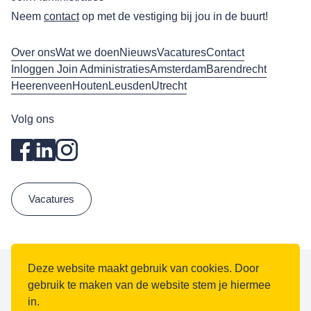
Neem
contact
op met de vestiging bij jou in de buurt!
Over ons
Wat we doen
Nieuws
Vacatures
Contact
Inloggen Join Administraties
Amsterdam
Barendrecht
Heerenveen
Houten
Leusden
Utrecht
Volg ons
Vacatures
Deze website maakt gebruik van cookies. Door
gebruik te maken van de website stem je hiermee
Algemene voorwaarden
in.
Privacy