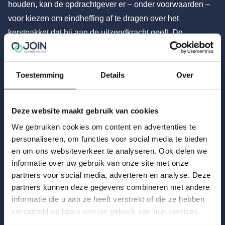
houden, kan de opdrachtgever er – onder voorwaarden –
voor kiezen om eindheffing af te dragen over het
kerstpakket dat hij aan de uitzendkracht geeft. De
voorwaarden voor deze regeling zijn:
De opdrachtgever moet schriftelijk aan de ontvanger van
de verstrekking mededelen dat hij de eindheffing toepast;
Toestemming
Details
Over
De opdrachtgever moet vastleggen wie de ontvanger van
de verstrekking is.
Deze website maakt gebruik van cookies
Deze mogelijkheid om eindheffing af te dragen geldt voor
We gebruiken cookies om content en advertenties te
verstrekkingen aan derden, bijvoorbeeld uitzendkrachten,
personaliseren, om functies voor social media te bieden
die een werkgever tegelijkertijd en voor dezelfde
en om ons websiteverkeer te analyseren. Ook delen we
gelegenheid aan eigen werknemers geeft. De
informatie over uw gebruik van onze site met onze
uitzendkracht hoeft het kerstpakket dan niet aan te geven
partners voor social media, adverteren en analyse. Deze
partners kunnen deze gegevens combineren met andere
in zijn aangifte IB.
informatie die u aan ze heeft verstrekt of die ze hebben
De eindheffing is 45% bij een verstrekking tot en met een
verzameld op basis van uw gebruik van hun services.
waarde van € 136. Is de waarde in het economische