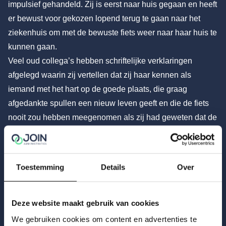
impulsief gehandeld. Zij is eerst naar huis gegaan en heeft
er bewust voor gekozen lopend terug te gaan naar het
ziekenhuis om met de bewuste fiets weer naar haar huis te
kunnen gaan.
Veel oud collega’s hebben schriftelijke verklaringen
afgelegd waarin zij vertellen dat zij haar kennen als
iemand met het hart op de goede plaats, die graag
afgedankte spullen een nieuw leven geeft en die de fiets
nooit zou hebben meegenomen als zij had geweten dat de
fiets nog van iemand was. Uit wat hiervoor is overwogen
volgt al dat de rechter van oordeel is dat ze niet had
mogen aannemen dat het een weesfiets was. Verder heeft
Toestemming
Details
Over
het ziekenhuis er terecht op gewezen dat het – achteraf –
de intenties van de apothekersassistente bij het
wegnemen van de fiets niet objectief kon vaststellen en
Deze website maakt gebruik van cookies
dus ook niet kan laten meewegen bij haar afweging wel of
We gebruiken cookies om content en advertenties te