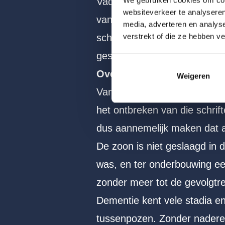
Vader en moeder waren allebe
websiteverkeer te analyseren
van een schenking. De helft 
media, adverteren en analys
verstrekt of die ze hebben v
schenkster zou zijn, moet de
geschonken afkomstig is uit
Overwegingen rechter
Weigeren
Van een schriftelijke vastleg
het ontbreken van die schrif
dus aannemelijk maken dat al
De zoon is niet geslaagd in
was, en ter onderbouwing een
zonder meer tot de gevolgtre
Dementie kent vele stadia e
tussenpozen. Zonder nadere 