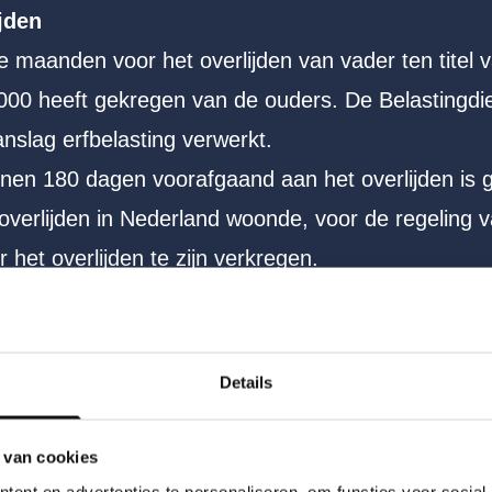
jden
e maanden voor het overlijden van vader ten titel v
00 heeft gekregen van de ouders. De Belastingdien
nslag erfbelasting verwerkt.
binnen 180 dagen voorafgaand aan het overlijden i
at overlijden in Nederland woonde, voor de regeling 
 het overlijden te zijn verkregen.
der de schenkster en zij is niet overleden. Vader 
ereenkomst feitelijk wilsonbekwaam, omdat hij a
Details
s dus onterecht.
 van cookies
ent en advertenties te personaliseren, om functies voor social