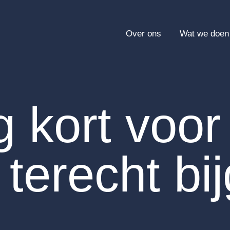
Over ons
Wat we doen
 kort voor
 terecht bi