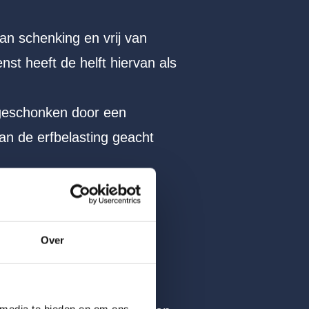
an schenking en vrij van
st heeft de helft hiervan als
s geschonken door een
van de erfbelasting geacht
was ten tijde van het
an dementie leed. De
Over
 media te bieden en om ons