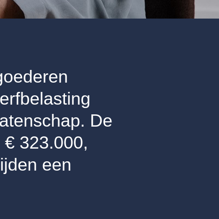
goederen
erfbelasting
alatenschap. De
p € 323.000,
ijden een