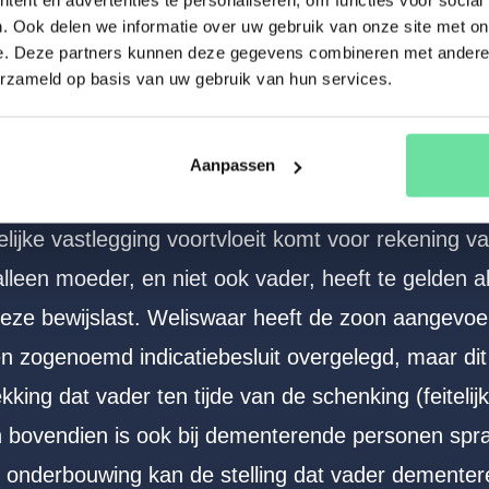
i partij bij de schenking. Dementie hoeft niet in 
. Ook delen we informatie over uw gebruik van onze site met on
van het bedrag van de schenking is terecht bijgete
e. Deze partners kunnen deze gegevens combineren met andere i
erzameld op basis van uw gebruik van hun services.
 bijtellingsregeling naar de ratio worden toegepast
 de huwelijksgemeenschap.
Aanpassen
ging van de schenkingsovereenkomst is niet gebleke
telijke vastlegging voortvloeit komt voor rekening
leen moeder, en niet ook vader, heeft te gelden al
 deze bewijslast. Weliswaar heeft de zoon aangevo
 zogenoemd indicatiebesluit overgelegd, maar dit l
kking dat vader ten tijde van de schenking (feitel
n bovendien is ook bij dementerende personen spr
onderbouwing kan de stelling dat vader dementer