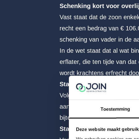
Schenking kort voor overli
Vast staat dat de zoon enkel
recht een bedrag van € 106.0
schenking van vader in de aa
In de wet staat dat al wat 
erflater, die ten tijde van d
wordt krachtens erfrecht door
Standpunt zoon
Volgens de zoon was zijn moe
aangaan van de schenkingsov
Toestemming
bijtelling van de schenking i
Standpunt Belastingdienst
Deze website maakt gebruik
We gebruiken cookies om cont