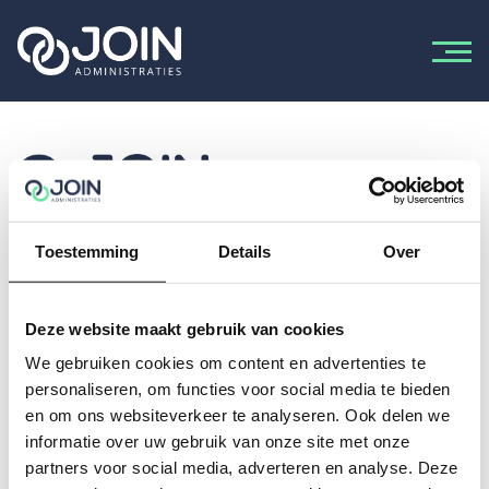
Ga naar de inhoud
Toestemming
Details
Over
Join Administraties
Neem
contact
op met de vestiging bij jou in de buurt!
Deze website maakt gebruik van cookies
Over ons
Wat we doen
Nieuws
Vacatures
Contact
We gebruiken cookies om content en advertenties te
Inloggen Join Administraties
Amsterdam
Barendrecht
personaliseren, om functies voor social media te bieden
Heerenveen
Houten
Leusden
Utrecht
en om ons websiteverkeer te analyseren. Ook delen we
informatie over uw gebruik van onze site met onze
Volg ons
partners voor social media, adverteren en analyse. Deze