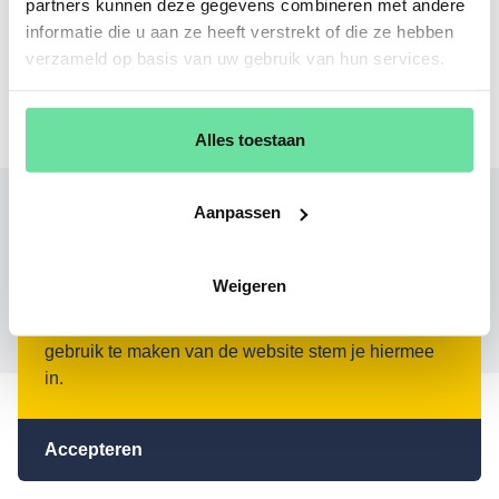
partners kunnen deze gegevens combineren met andere
informatie die u aan ze heeft verstrekt of die ze hebben
verzameld op basis van uw gebruik van hun services.
Vacatures
Alles toestaan
Aanpassen
Algemene voorwaarden
Privacy
Gedragscode
Weigeren
Kvk: 97005967
BTW: NL867871106B01
Deze website maakt gebruik van cookies. Door
gebruik te maken van de website stem je hiermee
in.
Accepteren