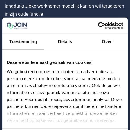
langdurig zieke werknemer mogelijk kan en wil terugkeren
in zijn oude functie.
Gerelateerd nieuws
Toestemming
Details
Over
Deze website maakt gebruik van cookies
We gebruiken cookies om content en advertenties te
personaliseren, om functies voor social media te bieden
en om ons websiteverkeer te analyseren. Ook delen we
informatie over uw gebruik van onze site met onze
partners voor social media, adverteren en analyse. Deze
partners kunnen deze gegevens combineren met andere
informatie die u aan ze heeft verstrekt of die ze hebben
verzameld op basis van uw gebruik van hun services.