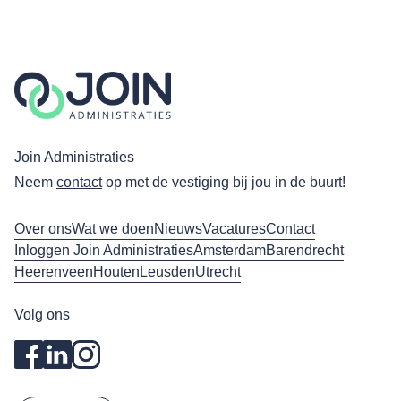
Join Administraties
Neem
contact
op met de vestiging bij jou in de buurt!
Over ons
Wat we doen
Nieuws
Vacatures
Contact
Inloggen Join Administraties
Amsterdam
Barendrecht
Heerenveen
Houten
Leusden
Utrecht
Volg ons